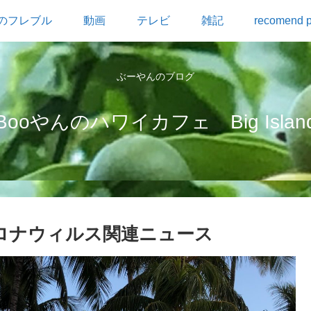
のフレブル
動画
テレビ
雑記
recomend p
ぶーやんのブログ
Booやんのハワイカフェ Big Islan
コロナウィルス関連ニュース