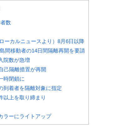
]
染者数
ローカルニュースより）8月6日以降
が隣島間移動者の14日間隔離再開を要請
の入院数が急増
日間自己隔離措置が再開
が一時閉鎖に
からの到着者を隔離対象に指定
で千件以上を取り締まり
追悼カラーにライトアップ